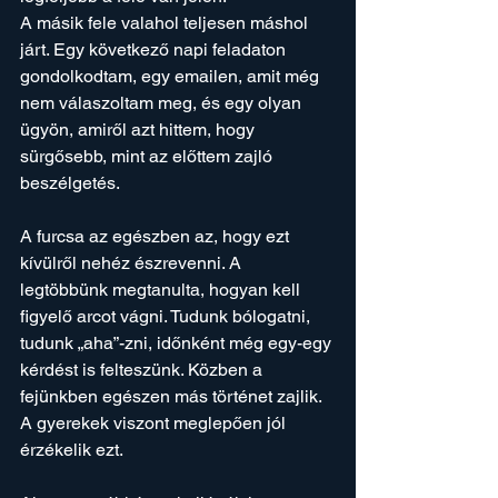
A másik fele valahol teljesen máshol 
járt. Egy következő napi feladaton 
gondolkodtam, egy emailen, amit még 
nem válaszoltam meg, és egy olyan 
ügyön, amiről azt hittem, hogy 
sürgősebb, mint az előttem zajló 
beszélgetés.
A furcsa az egészben az, hogy ezt 
kívülről nehéz észrevenni. A 
legtöbbünk megtanulta, hogyan kell 
figyelő arcot vágni. Tudunk bólogatni, 
tudunk „aha”-zni, időnként még egy-egy 
kérdést is felteszünk. Közben a 
fejünkben egészen más történet zajlik.
A gyerekek viszont meglepően jól 
érzékelik ezt.