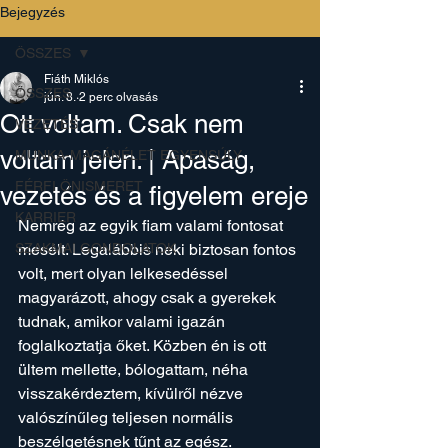
Bejegyzés
ÖSSZES
Fiáth Miklós
ÖSSZES
jún. 8.
2 perc olvasás
Ott voltam. Csak nem
VEZETÉS
voltam jelen. | Apaság,
MUNKA-MAGÁNÉLET EGYENSÚLY
FÉRFI ÖNISMERET
vezetés és a figyelem ereje
KARRIER
Nemrég az egyik fiam valami fontosat 
SZAKMAI GONDOLATOK
mesélt. Legalábbis neki biztosan fontos 
volt, mert olyan lelkesedéssel 
magyarázott, ahogy csak a gyerekek 
tudnak, amikor valami igazán 
foglalkoztatja őket. Közben én is ott 
ültem mellette, bólogattam, néha 
visszakérdeztem, kívülről nézve 
valószínűleg teljesen normális 
beszélgetésnek tűnt az egész.