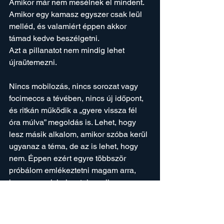
Amikor már nem mesélnek el mindent.
Amikor egy kamasz egyszer csak leül 
melléd, és valamiért éppen akkor 
támad kedve beszélgetni.
Azt a pillanatot nem mindig lehet 
újraütemezni.
Nincs mobilozás, nincs sorozat vagy 
focimeccs a tévében, nincs új időpont, 
és ritkán működik a „gyere vissza fél 
óra múlva” megoldás is. Lehet, hogy 
lesz másik alkalom, amikor szóba kerül 
ugyanaz a téma, de az is lehet, hogy 
nem. Éppen ezért egyre többször 
próbálom emlékeztetni magam arra, 
hogy vannak helyzetek, amikor 
érdemes félretenni mindazt, ami a 
fejünkben kering. Az emailek, a 
prezentációk, a következő meetingek 