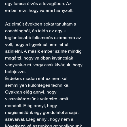
egy furcsa érzés a levegőben. Az 
ember érzi, hogy valami hiányzott.
Az elmúlt években sokat tanultam a 
coachingból, és talán az egyik 
legfontosabb felismerés számomra az 
volt, hogy a figyelmet nem lehet 
színlelni. A másik ember szinte mindig 
megérzi, hogy valóban kíváncsiak 
vagyunk-e rá, vagy csak kivárjuk, hogy 
befejezze.
Érdekes módon ehhez nem kell 
semmilyen különleges technika. 
Gyakran elég annyi, hogy 
visszakérdezünk valamire, amit 
mondott. Elég annyi, hogy 
megismétlünk egy gondolatot a saját 
szavaival. Elég annyi, hogy nem a 
következő válaszunkon gondolkodunk, 