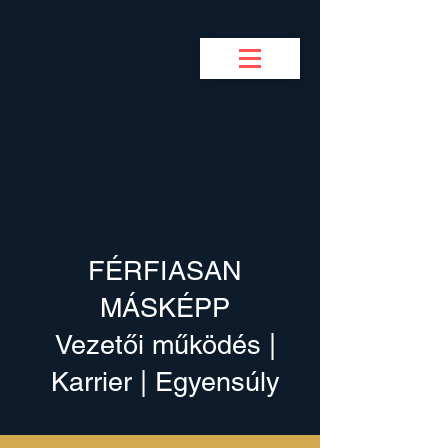
BUSINESS COACH
F
M
FÉRFIASAN
MÁSKÉPP
Vezetői működés |
Karrier | Egyensúly