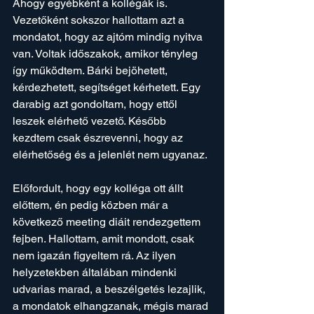
Ahogy egyébként a kollégák is.
Vezetőként sokszor hallottam azt a 
mondatot, hogy az ajtóm mindig nyitva 
van. Voltak időszakok, amikor tényleg 
így működtem. Bárki bejöhetett, 
kérdezhetett, segítséget kérhetett. Egy 
darabig azt gondoltam, hogy ettől 
leszek elérhető vezető. Később 
kezdtem csak észrevenni, hogy az 
elérhetőség és a jelenlét nem ugyanaz.
Előfordult, hogy egy kolléga ott állt 
előttem, én pedig közben már a 
következő meeting diáit rendezgettem 
fejben. Hallottam, amit mondott, csak 
nem igazán figyeltem rá. Az ilyen 
helyzetekben általában mindenki 
udvarias marad, a beszélgetés lezajlik, 
a mondatok elhangzanak, mégis marad 