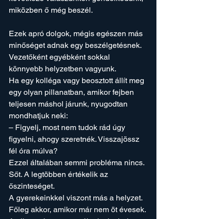
miközben ő még beszél.
Ezek apró dolgok, mégis egészen más 
minőséget adnak egy beszélgetésnek.
Vezetőként egyébként sokkal 
könnyebb helyzetben vagyunk.
Ha egy kolléga vagy beosztott állít meg 
egy olyan pillanatban, amikor fejben 
teljesen máshol járunk, nyugodtan 
mondhatjuk neki:
– Figyelj, most nem tudok rád úgy 
figyelni, ahogy szeretnék. Visszajössz 
fél óra múlva?
Ezzel általában semmi probléma nincs. 
Sőt. A legtöbben értékelik az 
őszinteséget.
A gyerekeinkkel viszont más a helyzet.
Főleg akkor, amikor már nem öt évesek.