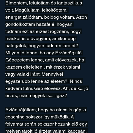
Elmentem, lefutottam és fantasztikus 
volt. Megújultam, feltöltődtem, 
energetizálódtam, boldog voltam. Azon 
gondolkoztam hazafelé, hogyan 
tudnám ezt az érzést rögzíteni, hogy 
máskor is elővegyem, amikor épp 
halogatok, hogyan tudnám tárolni? 
Milyen jó lenne, ha egy Érzésrögzìtő 
Gépezetem lenne, amit előveszek, ha 
kezdem elfelejteni, mit érzek valami 
vagy valaki iránt. Mennyivel 
egyszerűbb lenne az életem?! Nincs 
kedvem futni. Gép elővesz. Áh, de k... jó 
érzés, már megyek is...  igaz?
Aztán rájöttem, hogy ha nincs is gép, a 
coaching sokszor így működik. A 
folyamat során sokszor hozunk elő egy 
mélyen tárolt jó érzést valami kapcsán, 