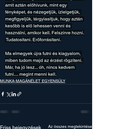
amit aztán előhívunk, mint egy 
fényképet, és nézegetjük, ízlelgetjük, 
megfigyeljük, tárgyiasítjuk, hogy aztán 
kesőbb is elő lehessen venni és 
használni, amikor kell. Felszínre hozni.
 Tudatosítani. Erőforrásítani.
Ma elmegyek újra futni és kiagyalom, 
miben tudom majd az érzést rögzíteni. 
Már, ha jó lesz... óh, nincs kedvem 
futni.... megint menni kell.
MUNKA-MAGÁNÉLET EGYENSÚLY
Az összes megtekintése
Friss bejegyzések