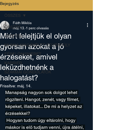
Bejegyzés
ÖSSZES
Fiáth Miklós
ÖSSZES
máj. 13.
1 perc olvasás
Miért felejtjük el olyan
VEZETÉS
gyorsan azokat a jó
MUNKA-MAGÁNÉLET EGYENSÚLY
FÉRFI ÖNISMERET
érzéseket, amivel
KARRIER
leküzdhetnénk a
SZAKMAI GONDOLATOK
halogatást?
Frissítve:
máj. 14.
Manapság nagyon sok dolgot lehet 
rögzíteni. Hangot, zenét, vagy filmet, 
képeket, illatokat... De mi a helyzet az 
érzésekkel?
 Hogyan tudom úgy eltárolni, hogy 
máskor is elő tudjam venni, újra átélni, 