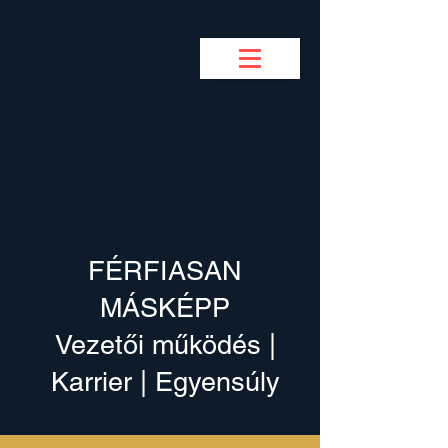
BUSINESS COACH
F
M
FÉRFIASAN
MÁSKÉPP
Vezetői működés |
Karrier | Egyensúly