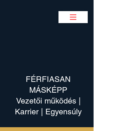
BUSINESS COACH
F
M
FÉRFIASAN
MÁSKÉPP
Vezetői működés |
Karrier | Egyensúly