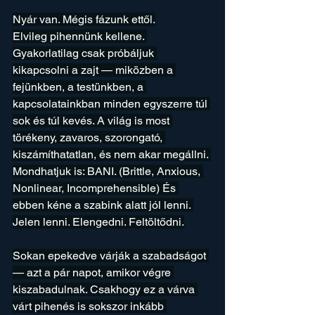
Nyár van. Mégis fázunk ettől.
Elvileg pihennünk kellene. 
Gyakorlatilag csak próbáljuk 
kikapcsolni a zajt — miközben a 
fejünkben, a testünkben, a 
kapcsolatainkban minden egyszerre túl 
sok és túl kevés. A világ is most 
törékeny, zavaros, szorongató, 
kiszámíthatatlan, és nem akar megállni. 
Mondhatjuk is: BANI. (Brittle, Anxious, 
Nonlinear, Incomprehensible) És 
ebben kéne a szabink alatt jól lenni. 
Jelen lenni. Elengedni. Feltöltődni.
Sokan epekedve várják a szabadságot 
— azt a pár napot, amikor végre 
kiszabadulnak. Csakhogy ez a várva 
várt pihenés is sokszor inkább 