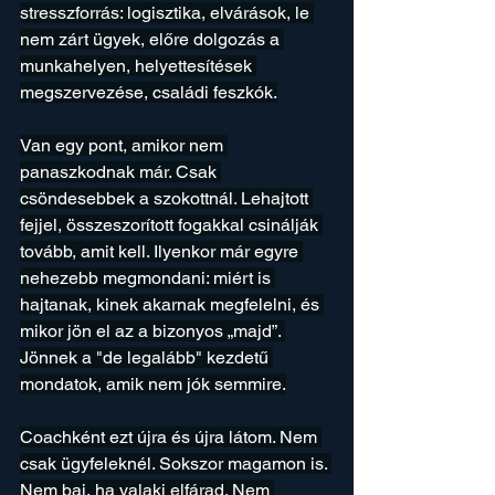
stresszforrás: logisztika, elvárások, le 
nem zárt ügyek, előre dolgozás a 
munkahelyen, helyettesítések 
megszervezése, családi feszkók.
Van egy pont, amikor nem 
panaszkodnak már. Csak 
csöndesebbek a szokottnál. Lehajtott 
fejjel, összeszorított fogakkal csinálják 
tovább, amit kell. Ilyenkor már egyre 
nehezebb megmondani: miért is 
hajtanak, kinek akarnak megfelelni, és 
mikor jön el az a bizonyos „majd”. 
Jönnek a "de legalább" kezdetű 
mondatok, amik nem jók semmire.
Coachként ezt újra és újra látom. Nem 
csak ügyfeleknél. Sokszor magamon is. 
Nem baj, ha valaki elfárad. Nem 