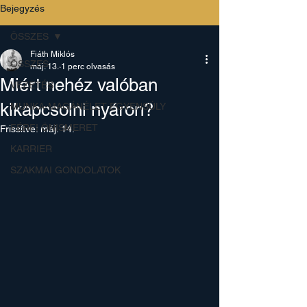
Bejegyzés
ÖSSZES
Fiáth Miklós
ÖSSZES
máj. 13.
1 perc olvasás
Miért nehéz valóban
VEZETÉS
kikapcsolni nyáron?
MUNKA-MAGÁNÉLET EGYENSÚLY
FÉRFI ÖNISMERET
Frissítve:
máj. 14.
KARRIER
SZAKMAI GONDOLATOK