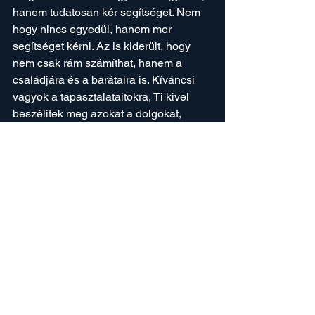
hanem tudatosan kér segítséget. Nem 
hogy nincs egyedül, hanem mer 
segítséget kérni. Az is kiderült, hogy 
nem csak rám számíthat, hanem a 
családjára és a barátaira is. Kíváncsi 
vagyok a tapasztalataitokra, Ti kivel 
beszélitek meg azokat a dolgokat, 
amikkel egyedül nehéz megküzdeni?
FÉRFI ÖNISMERET
Az összes megtekintése
Friss bejegyzések