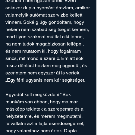
azonban nem igazán értek. Ezért 
sokszor dupla nyomást éreztem, amikor 
valamelyik autómat szervizbe kellett 
vinnem. Sokáig úgy gondoltam, hogy 
nekem nem szabad segítséget kérnem, 
mert ilyen szakmai múlttal ciki lenne, 
ha nem tudok magabiztosan fellépni, 
és nem mutatom ki, hogy fogalmam 
sincs, mit mond a szerelő. Emiatt sok 
rossz döntést hoztam meg egyedül, és 
szerintem nem egyszer át is vertek. 
„Egy férfi ugyanis nem kér segítséget. 
Egyedül kell megküzdeni.” Sok 
munkám van abban, hogy ma már 
másképp tekintek a szerepemre és a 
helyzetemre, és merem megmutatni, 
felvállalni azt a fajta esendőségemet, 
hogy valamihez nem értek. Dupla 