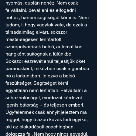
nyomás, duplán nehéz. Nem csak 
felvállalni, bevallani és elfogadni 
nehéz, hanem segítséget kérni is. Nem 
tudom, ti hogy vagytok vele, de ezek a 
társadalmilag elvárt, sokszor 
mesterségesen fenntartott 
szerepelvárások belső, automatikus 
hangként suttognak a fülünkbe. 
Sokszor észrevétlenül teljesítjük őket 
parancsként, miközben csak a gombóc 
nő a torkunkban, jelezve a belső 
feszültséget. Segítséget kérni 
egyáltalán nem férfiatlan. Felvállalni a 
sebezhetőséget, merdezni kérdezni 
igenis bátorság – és teljesen emberi. 
Ügyfelemnek csak annyit jeleztem ma 
reggel, hogy ő azon kevés férfi egyike, 
aki az elakadásait coachingban 
dolgozza fel. Nem hogy nincs egyedül, 