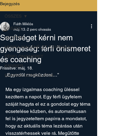
Bejegyzés
ÖSSZES
Fiáth Miklós
ÖSSZES
máj. 13.
2 perc olvasás
Segítséget kérni nem
VEZETÉS
gyengeség: férfi önismeret
MUNKA-MAGÁNÉLET EGYENSÚLY
FÉRFI ÖNISMERET
és coaching
KARRIER
Frissítve:
máj. 18.
„Egyedül megküzdeni…” 
SZAKMAI GONDOLATOK
Ma egy izgalmas coaching üléssel 
kezdtem a napot. Egy férfi ügyfelem 
száját hagyta el ez a gondolat egy téma 
ecsetelése közben, és automatikusan 
fel is jegyzeteltem papírra a mondatot, 
hogy az aktuális téma lezárása után 
visszatérhessek vele rá. Megütötte 