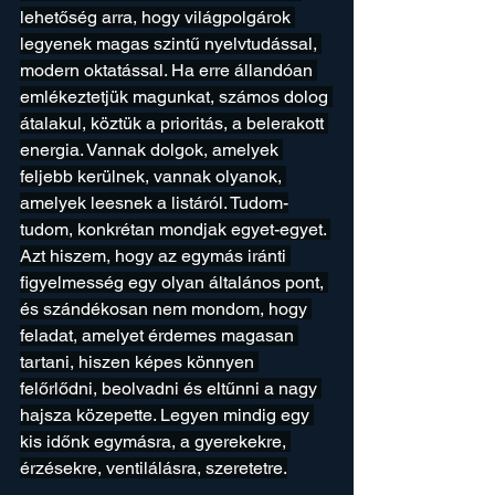
lehetőség arra, hogy világpolgárok 
legyenek magas szintű nyelvtudással, 
modern oktatással. Ha erre állandóan 
emlékeztetjük magunkat, számos dolog 
átalakul, köztük a prioritás, a belerakott 
energia. Vannak dolgok, amelyek 
feljebb kerülnek, vannak olyanok, 
amelyek leesnek a listáról. Tudom-
tudom, konkrétan mondjak egyet-egyet. 
Azt hiszem, hogy az egymás iránti 
figyelmesség egy olyan általános pont, 
és szándékosan nem mondom, hogy 
feladat, amelyet érdemes magasan 
tartani, hiszen képes könnyen 
felőrlődni, beolvadni és eltűnni a nagy 
hajsza közepette. Legyen mindig egy 
kis időnk egymásra, a gyerekekre, 
érzésekre, ventilálásra, szeretetre.