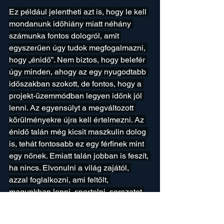
Ez például jelentheti azt is, hogy le kell 
mondanunk időhiány miatt néhány 
számunka fontos dologról, amit 
egyszerűen úgy tudok megfogalmazni, 
hogy „énidő”. Nem biztos, hogy belefér 
úgy minden, ahogy az egy nyugodtabb 
időszakban szokott, de fontos, hogy a 
projekt-üzemmódban legyen időnk jól 
lenni. Az egyensúlyt a megváltozott 
körülményekre újra kell értelmezni. Az 
énidő talán még kicsit maszkulin dolog 
is, tehát fontosabb ez egy férfinek mint 
egy nőnek. Emiatt talán jobban is feszít, 
ha nincs. Elvonulni a világ zajától, 
azzal foglalkozni, ami feltölt, 
magunkban lenni, sportolni, sorozatot 
nézni, zenét hallgatni barátokkal, 
családdal lenni, főzni, zenélni, 