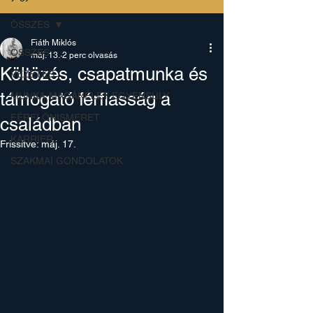
ÖSSZES
Fiáth Miklós
ÖSSZES
máj. 13.
2 perc olvasás
Költözés, csapatmunka és
VEZETÉS
támogató férfiasság a
MUNKA-MAGÁNÉLET EGYENSÚLY
FÉRFI ÖNISMERET
családban
KARRIER
Frissítve:
máj. 17.
SZAKMAI GONDOLATOK