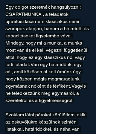
Egy dolgot szeretnék hangsúlyozni: 
CSAPATMUNKA , a feladatok 
újraelosztása nem klasszikus nemi 
szerepek alapján, hanem a határidőt és 
kapacitásokat figyelembe véve. 
Mindegy, hogy mi a munka, a munka 
most van és el kell végezni függetlenül 
attól, hogy ez egy klasszikus női vagy 
férfi feladat. Van egy határidőnk, egy 
cél, amit közösen el kell érnünk úgy, 
hogy közben mégis megmaradjunk 
egymásnak nőként és férfiként. Vagyis 
ne feledkezzünk meg egymásról, a 
szeretetről és a figyelmességről.
Szoktam látni párokat körülöttem, akik 
az esküvőjükre készülnek szintén 
listákkal, határidőkkel, és néha van 