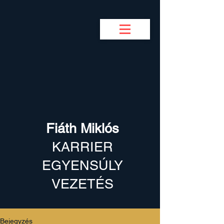
BUSINESS COACH
F
M
Fiáth Miklós
KARRIER
EGYENSÚLY
VEZETÉS
Bejegyzés