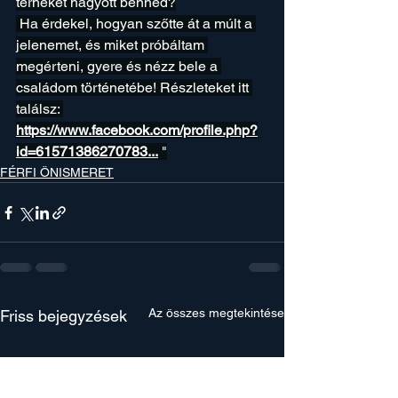
terheket hagyott benned?
 Ha érdekel, hogyan szőtte át a múlt a 
jelenemet, és miket próbáltam 
megérteni, gyere és nézz bele a 
családom történetébe! Részleteket itt 
találsz: 
https://www.facebook.com/profile.php?
id=61571386270783
...
 "
FÉRFI ÖNISMERET
Az összes megtekintése
Friss bejegyzések