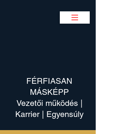
BUSINESS COACH
F
M
FÉRFIASAN
MÁSKÉPP
Vezetői működés |
Karrier | Egyensúly