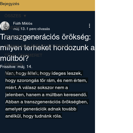
Bejegyzés
ÖSSZES
Fiáth Miklós
ÖSSZES
máj. 13.
1 perc olvasás
Transzgenerációs örökség:
VEZETÉS
milyen terheket hordozunk a
MUNKA-MAGÁNÉLET EGYENSÚLY
FÉRFI ÖNISMERET
múltból?
KARRIER
Frissítve:
máj. 14.
Van, hogy félek, hogy ideges leszek, 
SZAKMAI GONDOLATOK
hogy szorongás tör rám, és nem értem, 
miért. A válasz sokszor nem a 
jelenben, hanem a múltban keresendő. 
Abban a transzgenerációs örökségben, 
amelyet generációk adnak tovább 
anélkül, hogy tudnánk róla.