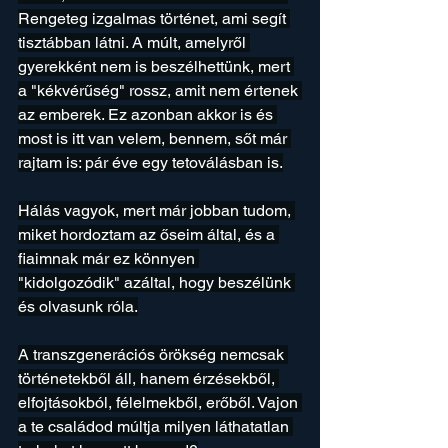
Rengeteg izgalmas történet, ami segít 
tisztábban látni. A múlt, amelyről 
gyerekként nem is beszélhettünk, mert 
a "kékvérűség" rossz, amit nem értenek 
az emberek. Ez azonban akkor is és 
most is itt van velem, bennem, sőt már 
rajtam is: pár éve egy tetoválásban is.
Hálás vagyok, mert már jobban tudom, 
miket hordoztam az őseim által, és a 
fiaimnak már ez könnyen 
"kidolgozódik" azáltal, hogy beszélünk 
és olvasunk róla.
A transzgenerációs örökség nemcsak 
történetekből áll, hanem érzésekből, 
elfojtásokból, félelmekből, erőből. Vajon 
a te családod múltja milyen láthatatlan 