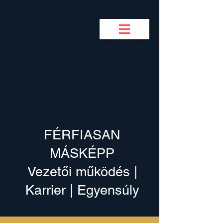
BUSINESS COACH
F
M
FÉRFIASAN
MÁSKÉPP
Vezetői működés |
Karrier | Egyensúly