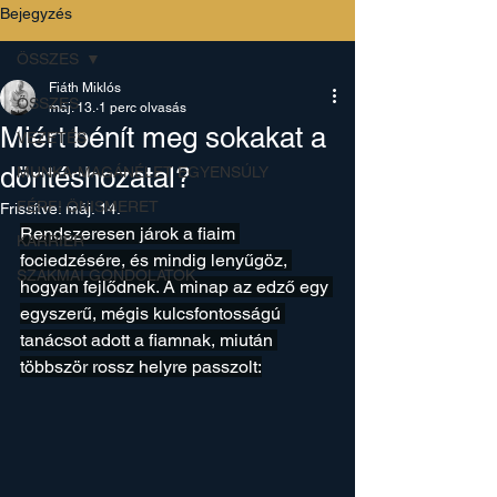
Bejegyzés
ÖSSZES
Fiáth Miklós
ÖSSZES
máj. 13.
1 perc olvasás
Miért bénít meg sokakat a
VEZETÉS
döntéshozatal?
MUNKA-MAGÁNÉLET EGYENSÚLY
FÉRFI ÖNISMERET
Frissítve:
máj. 14.
Rendszeresen járok a fiaim 
KARRIER
fociedzésére, és mindig lenyűgöz, 
SZAKMAI GONDOLATOK
hogyan fejlődnek. A minap az edző egy 
egyszerű, mégis kulcsfontosságú 
tanácsot adott a fiamnak, miután 
többször rossz helyre passzolt: