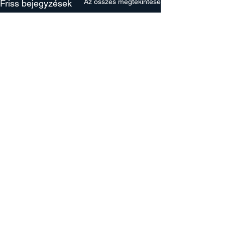
Az összes megtekintése
Friss bejegyzések
Hozzászólások