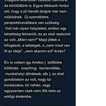
és körülöttünk is. Egyre többször fordul 
elő, hogy a jól bevált dolgok már nem 
működnek.  Új szemléletre, 
perspektívaváltásra van szükség.
 Volt már olyan helyzeted, amikor egy 
lehetőség felmerült, és az első reakciód 
az volt: „Miért nem?” Majd jöttek a 
kifogások, a kétségek, a „nem most van 
itt az ideje”, „nem akarom ezt” érzés?
Én is voltam így. Amikor [  külföldre 
költözés,  coaching,  karrierváltás, 
 munkahelyi döntések, stb. ], az első 
gondolatom az volt, hogy túl 
kockázatos, túl nehéz, vagy 
egyszerűen csak nem illik bele az 
eddigi életembe.