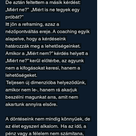
De aztán feltettem a másik kérdést: 
„Miért ne?”  „Miért is ne tegyek egy 
próbát?”
Itt jön a reframing, azaz a 
nézőpontváltás ereje. A coaching egyik 
alapelve, hogy a kérdéseink 
határozzák meg a lehetőségeinket. 
Amikor a „Miért nem?” kérdés helyett a 
„Miért ne?” kerül előtérbe, az agyunk 
nem a kifogásokat keresi, hanem a 
lehetőségeket.
 Teljesen új dimenzióba helyeződünk, 
amikor nem le-, hanem rá akarjuk 
beszélni magunkat arra, amit nem 
akartunk annyira elsőre.
A döntéseink nem mindig könnyűek, de 
az élet egyszeri alkalom.  Ha az idő, a 
pénz vagy a félelem nem számítana, 