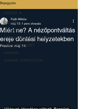
Bejegyzés
ÖSSZES
Fiáth Miklós
ÖSSZES
máj. 13.
1 perc olvasás
Miért ne? A nézőpontváltás
VEZETÉS
ereje döntési helyzetekben
MUNKA-MAGÁNÉLET EGYENSÚLY
FÉRFI ÖNISMERET
Frissítve:
máj. 14.
KARRIER
SZAKMAI GONDOLATOK
Világunk állandóan változik. Bennünk 